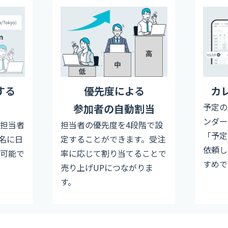
する
優先度による
カ
予定の
）
参加者の自動割当
ンダー
担当者
担当者の優先度を4段階で設
「予定
名に日
定することができます。受注
依頼し
可能で
率に応じて割り当てることで
すめで
売り上げUPにつながりま
す。