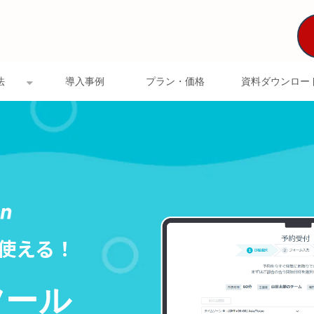
法
導入事例
プラン・価格
資料ダウンロー
使える！
ツール