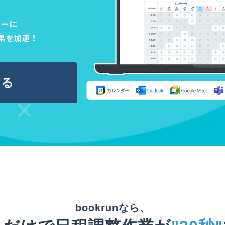
ィーに
果を加速！
める
bookrunなら、