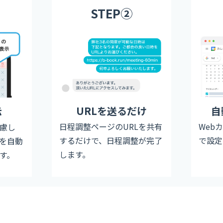
STEP②
URLを送るだけ
自
示
日程調整ページのURLを共有
Web
慮し
するだけで、日程調整が完了
で設定
を自動
します。
す。