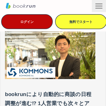
ログイン
無料でスタート
機能・セキュリティ
用途別の活用方法
導入事例
プラン・価格
資料ダウンロード
ヘルプ
サービス一覧
bookrunにより自動的に商談の日程
調整が進む⁉︎ 1人営業でも次々とア