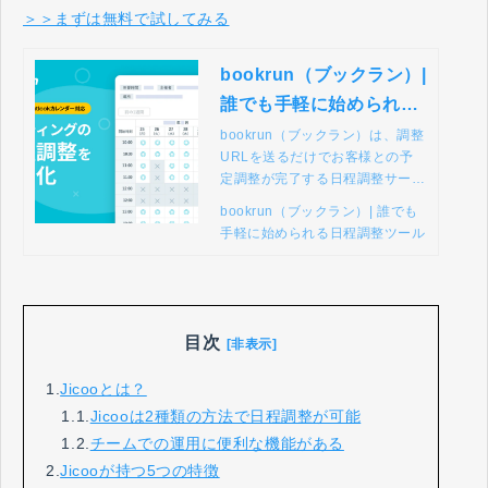
＞＞まずは無料で試してみる
bookrun（ブックラン）|
誰でも手軽に始められる
日程調整ツール
bookrun（ブックラン）は、調整
URLを送るだけでお客様との予
定調整が完了する日程調整サービ
スです。Googleカレンダー・Mic
bookrun（ブックラン）| 誰でも
rosoft 365と連携して、日程調整
手軽に始められる日程調整ツール
作業を効率化することができま
す。またWeb会議ツールと連携
することで「Web会議のURL」
を自動的に送信することができ、
個別に連絡する手間を減らすこと
目次
[非表示]
ができます。
1.
Jicooとは？
1.1.
Jicooは2種類の方法で日程調整が可能
1.2.
チームでの運用に便利な機能がある
2.
Jicooが持つ5つの特徴