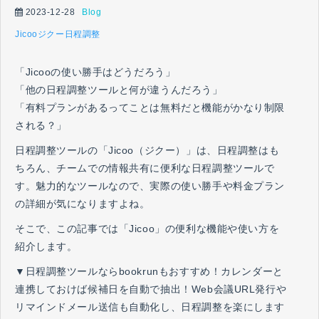
2023-12-28
Blog
Jicoo
ジクー
日程調整
「Jicooの使い勝手はどうだろう」
「他の日程調整ツールと何が違うんだろう」
「有料プランがあるってことは無料だと機能がかなり制限
される？」
日程調整ツールの「Jicoo（ジクー）」は、日程調整はも
ちろん、チームでの情報共有に便利な日程調整ツールで
す。魅力的なツールなので、実際の使い勝手や料金プラン
の詳細が気になりますよね。
そこで、この記事では「Jicoo」の便利な機能や使い方を
紹介します。
▼日程調整ツールならbookrunもおすすめ！カレンダーと
連携しておけば候補日を自動で抽出！Web会議URL発行や
リマインドメール送信も自動化し、日程調整を楽にします