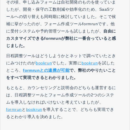
その頃、申し込みフォームは自社開発のものを使っていま
したが、開発・保守の工数削減や効率化のため、SaaSツ
ールへの切り替えも同時期に検討していました。そこで候
補に挙がったのが、フォーム作成ツールformrunです。他
に受付システムや予約管理ツールも試しましたが、
自由に
カスタマイズできるformrunが弊社に一番合っていると感
じました。
日程調整ツールはどうしようかとネットで調べていたとき
にみつけたのが
bookrun
でした。実際に
bookrun
を試した
ところ、
formrunとの連携が可能
で、弊社のやりたいこと
をすべて実現できるとわかりました。
もともと、カウンセリングと説明会のどちらも運営するに
は、日程調整ツールとフォーム作成ツールの2つのシステ
ムを導入しなければいけないと考えていましたが、
formrun
と
bookrun
を導入することで、どちらも実現でき
るとわかり導入を決めました。