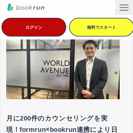
ログイン
無料でスタート
機能・セキュリティ
用途別の活用方法
導入事例
プラン・価格
資料ダウンロード
ヘルプ
サービス一覧
月に200件のカウンセリングを実
現！formrun×bookrun連携により日