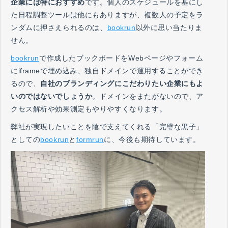
企業には特におすすめ
です。個人のスケジュールを基にし
た日程調整ツールは他にもありますが、複数人の予定をラ
ンダムに押さえられるのは、
bookrun
以外に思い当たりま
せん。
bookrun
で作成したブックボードをWebページやフォーム
にiframeで埋め込み、独自ドメインで運用することができ
るので、
自社のブランディングにこだわりたい企業にもよ
いのではないでしょうか
。ドメインをまたがないので、ア
クセス解析や効果測定もやりやすくなります。
弊社が実現したいことを陰で支えてくれる「完璧な黒子」
としての
bookrun
と
formrun
に、今後も期待しています。