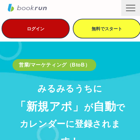
ログイン
無料でスタート
機能・セキュリティ
用途別の活用方法
営業/マーケティング（BtoB）
導入事例
プラン・価格
みるみるうちに
資料ダウンロード
「新規アポ」
自動
ヘルプ
が
で
サービス一覧
カレンダーに登録されま