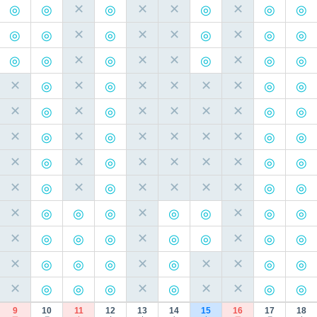
✕
✕
✕
✕
✕
✕
✕
✕
✕
✕
✕
✕
✕
✕
✕
✕
✕
✕
✕
✕
✕
✕
✕
✕
✕
✕
✕
✕
✕
✕
✕
✕
✕
✕
✕
✕
✕
✕
✕
✕
✕
✕
✕
✕
✕
✕
✕
✕
✕
✕
✕
✕
✕
✕
✕
✕
9
10
11
12
13
14
15
16
17
18