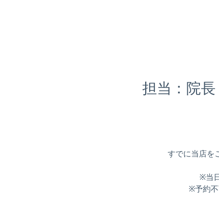
担当：院長
すでに当店を
※当
※予約