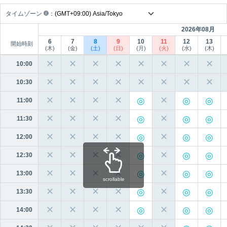
タイムゾーン
：
2026年08月
6
7
8
9
10
11
12
13
開始時刻
(木)
(金)
(土)
(日)
(月)
(火)
(水)
(木)
✕
✕
✕
✕
✕
✕
✕
✕
10:00
✕
✕
✕
✕
✕
✕
✕
✕
10:30
✕
✕
✕
✕
✕
11:00
✕
✕
✕
✕
✕
11:30
✕
✕
✕
✕
✕
12:00
✕
✕
✕
✕
✕
12:30
✕
✕
✕
✕
✕
13:00
scrollable
✕
✕
✕
✕
✕
13:30
✕
✕
✕
✕
✕
14:00