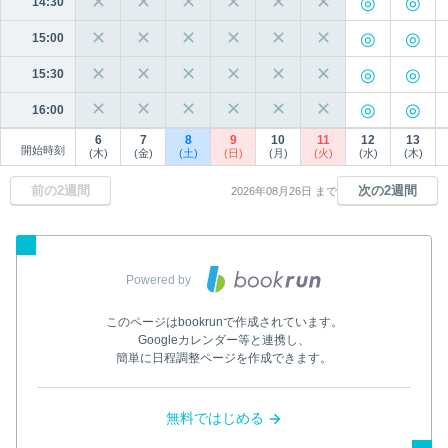
✕
✕
✕
✕
✕
✕
14:30
✕
✕
✕
✕
✕
✕
15:00
✕
✕
✕
✕
✕
✕
15:30
✕
✕
✕
✕
✕
✕
16:00
6
7
8
9
10
11
12
13
開始時刻
(木)
(金)
(土)
(日)
(月)
(火)
(水)
(木)
前の2週間
次の2週間
2026年08月26日 まで
Powered by
このページはbookrunで作成されています。
Googleカレンダー等と連携し、
簡単に日程調整ページを作成できます。
無料ではじめる