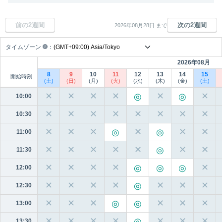
前の2週間
次の2週間
2026年08月28日 まで
タイムゾーン
：
2026年08月
8
9
10
11
12
13
14
15
開始時刻
(土)
(日)
(月)
(火)
(水)
(木)
(金)
(土)
✕
✕
✕
✕
✕
✕
10:00
✕
✕
✕
✕
✕
✕
✕
✕
10:30
✕
✕
✕
✕
✕
✕
11:00
✕
✕
✕
✕
✕
✕
✕
11:30
✕
✕
✕
✕
✕
12:00
✕
✕
✕
✕
✕
✕
✕
12:30
✕
✕
✕
✕
✕
✕
13:00
✕
✕
✕
✕
✕
✕
✕
13:30